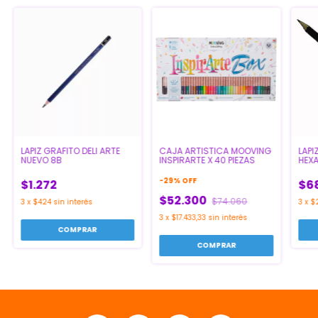
LAPIZ GRAFITO DELI ARTE
CAJA ARTISTICA MOOVING
LAPI
NUEVO 8B
INSPIRARTE X 40 PIEZAS
HEX
-
29
%
OFF
$1.272
$6
$52.300
$74.060
3
x
$424
sin interés
3
x
$
3
x
$17.433,33
sin interés