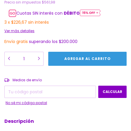
Precio sin impuestos
$561,98
Cuotas SIN interés con
DÉBITO
3
x
$226,67
sin interés
Ver más detalles
Envío gratis
superando los
$200.000
CAMBIAR CP
Entregas para el CP:
Medios de envío
CALCULAR
No sé mi código postal
Descripción