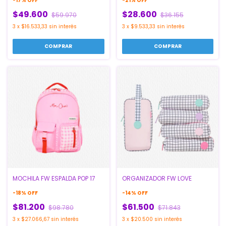
-
17
%
OFF
-
21
%
OFF
$49.600
$28.600
$59.970
$36.155
3
x
$16.533,33
sin interés
3
x
$9.533,33
sin interés
MOCHILA FW ESPALDA POP 17
ORGANIZADOR FW LOVE
-
18
%
OFF
-
14
%
OFF
$81.200
$61.500
$98.780
$71.843
3
x
$27.066,67
sin interés
3
x
$20.500
sin interés