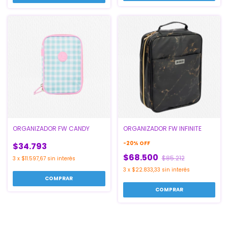
ORGANIZADOR FW CANDY
ORGANIZADOR FW INFINITE
-
20
%
OFF
$34.793
$68.500
$85.212
3
x
$11.597,67
sin interés
3
x
$22.833,33
sin interés