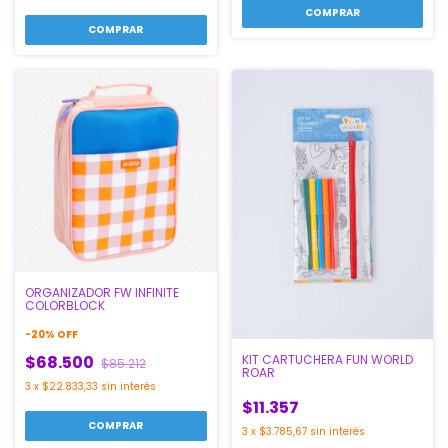
COMPRAR
ORGANIZADOR FW INFINITE
COLORBLOCK
-
20
%
OFF
$68.500
KIT CARTUCHERA FUN WORLD
$85.212
ROAR
3
x
$22.833,33
sin interés
$11.357
3
x
$3.785,67
sin interés