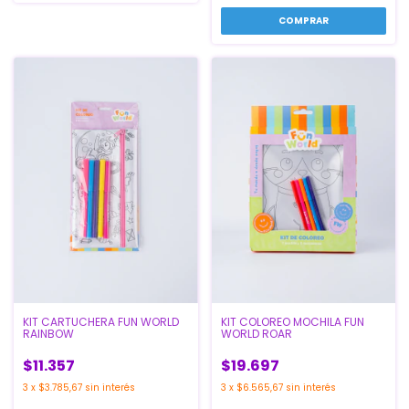
KIT CARTUCHERA FUN WORLD
KIT COLOREO MOCHILA FUN
RAINBOW
WORLD ROAR
$11.357
$19.697
3
x
$3.785,67
sin interés
3
x
$6.565,67
sin interés