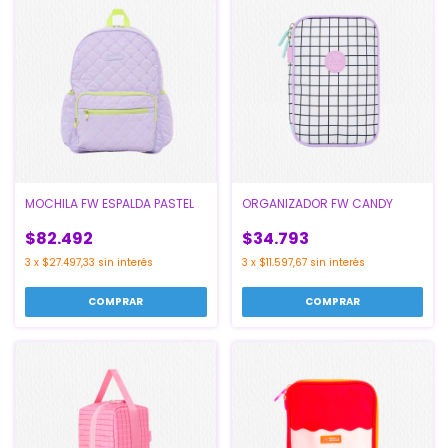
MOCHILA FW ESPALDA PASTEL
ORGANIZADOR FW CANDY
$82.492
$34.793
3
x
$27.497,33
sin interés
3
x
$11.597,67
sin interés