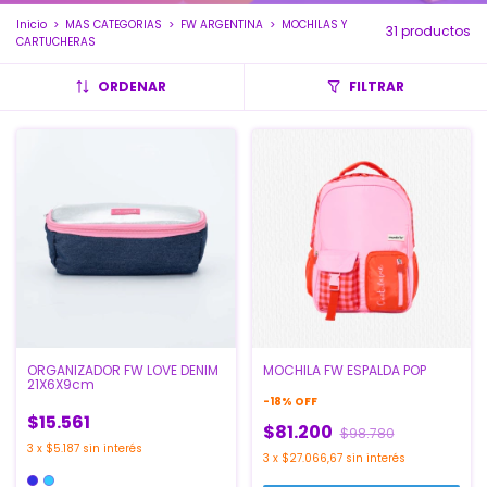
Inicio
>
MAS CATEGORIAS
>
FW ARGENTINA
>
MOCHILAS Y
31 productos
CARTUCHERAS
ORDENAR
FILTRAR
ORGANIZADOR FW LOVE DENIM
MOCHILA FW ESPALDA POP
21X6X9cm
-
18
%
OFF
$15.561
$81.200
$98.780
3
x
$5.187
sin interés
3
x
$27.066,67
sin interés