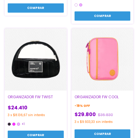
COMPRAR
ORGANIZADOR FW TWIST
ORGANIZADOR FW COOL
-
19
%
OFF
$24.410
$29.800
$36.830
3
x
$8.136,67
sin interés
3
x
$9.933,33
sin interés
+1
COMPRAR