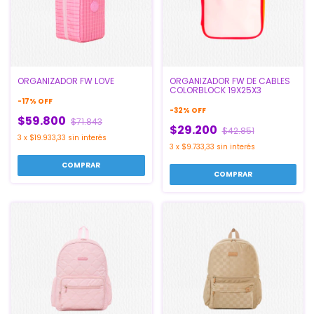
ORGANIZADOR FW LOVE
ORGANIZADOR FW DE CABLES
COLORBLOCK 19X25X3
-
17
%
OFF
-
32
%
OFF
$59.800
$71.843
$29.200
$42.851
3
x
$19.933,33
sin interés
3
x
$9.733,33
sin interés