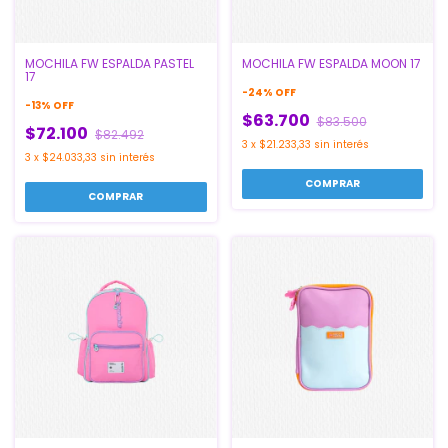
MOCHILA FW ESPALDA PASTEL
MOCHILA FW ESPALDA MOON 17
17
-
24
%
OFF
-
13
%
OFF
$63.700
$83.500
$72.100
$82.492
3
x
$21.233,33
sin interés
3
x
$24.033,33
sin interés