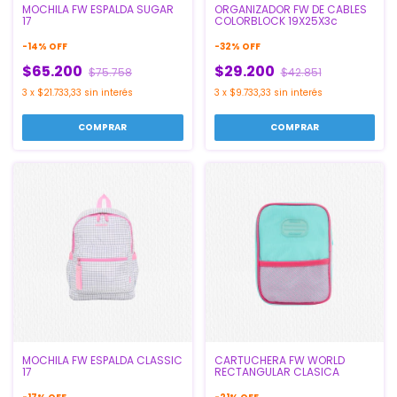
MOCHILA FW ESPALDA SUGAR
ORGANIZADOR FW DE CABLES
17
COLORBLOCK 19X25X3c
-
14
%
OFF
-
32
%
OFF
$65.200
$29.200
$75.758
$42.851
3
x
$21.733,33
sin interés
3
x
$9.733,33
sin interés
MOCHILA FW ESPALDA CLASSIC
CARTUCHERA FW WORLD
17
RECTANGULAR CLASICA