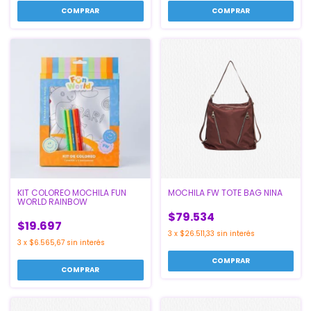
KIT COLOREO MOCHILA FUN
MOCHILA FW TOTE BAG NINA
WORLD RAINBOW
$79.534
$19.697
3
x
$26.511,33
sin interés
3
x
$6.565,67
sin interés