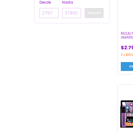
Desde
Hasta
APLICAR
RESAL
AMARI
$2.7
3
x
$932