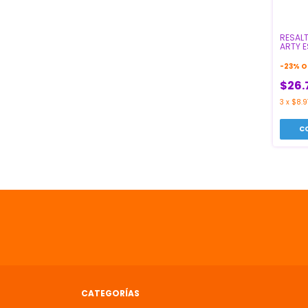
RESAL
ARTY E
-
23
%
O
$26.
3
x
$8.9
CATEGORÍAS