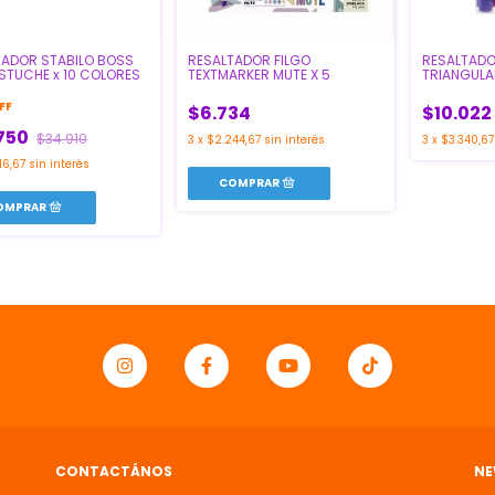
RESALTADOR FILGO
TADOR STABILO BOSS
RESALTAD
TEXTMARKER MUTE X 5
STUCHE x 10 COLORES
TRIANGULAR
FF
$6.734
$10.022
750
$34.910
3
x
$2.244,67
sin interés
3
x
$3.340,67
16,67
sin interés
CONTACTÁNOS
NE