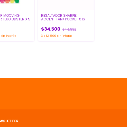
OR MOOVING
RESALTADOR SHARPIE
 FLUO BLISTER X 5
ACCENT TANK POCKET X 16
$34.500
$44.832
sin interés
3
x
$11.500
sin interés
WSLETTER