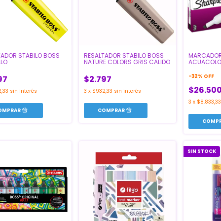
TADOR STABILO BOSS
MARCADOR
RESALTADOR STABILO BOSS
LLO
ACUACOLOR
NATURE COLORS GRIS CALIDO
-
32
%
OFF
97
$2.797
$26.50
,33
sin interés
3
x
$932,33
sin interés
3
x
$8.833,33
SIN STOCK