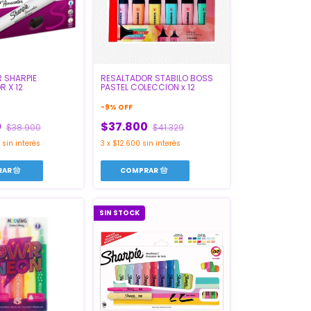
 SHARPIE
RESALTADOR STABILO BOSS
 X 12
PASTEL COLECCION x 12
-
9
%
OFF
0
$37.800
$38.900
$41.329
sin interés
3
x
$12.600
sin interés
SIN STOCK