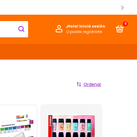
0
¡Hola!
Iniciá sesión
O podés registrarte
Ordenar