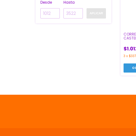
Desde
Hasta
APLICAR
CORREC
CASTEL
$1.01
3
x
$337