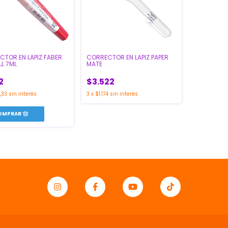
TOR EN LAPIZ FABER
CORRECTOR EN LAPIZ PAPER
L 7ML
MATE
2
$3.522
,33
sin interés
3
x
$1.174
sin interés