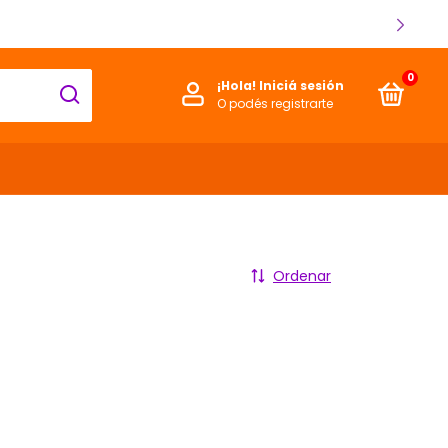
0
¡Hola!
Iniciá sesión
O podés registrarte
Ordenar