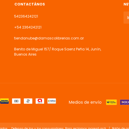
CONTACTÁNOS
NE
542364242121
+54 2364242121
tiendanube@damascolibrerias.com.ar
Benito de Miguel 157/ Roque Saenz Peña 14, Junín,
Buenos Aires
Medios de envío
vados.
Defensa de las y los consumidores. Para reclamos
ingresá acá.
/
Botón de a