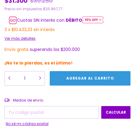
$31.300
$39.280
Precio sin impuestos
$25.867,77
Cuotas SIN interés con
DÉBITO
3
x
$10.433,33
sin interés
Ver más detalles
Envío gratis
superando los
$200.000
¡No te lo pierdas, es el último!
CAMBIAR CP
Entregas para el CP:
Medios de envío
CALCULAR
No sé mi código postal