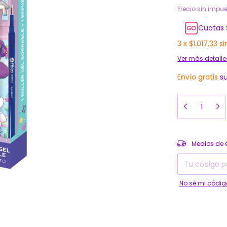
Precio sin impu
Cuotas 
3
x
$1.017,33
si
Ver más detalle
Envío gratis
s
Entregas para el
Medios de 
No sé mi códig