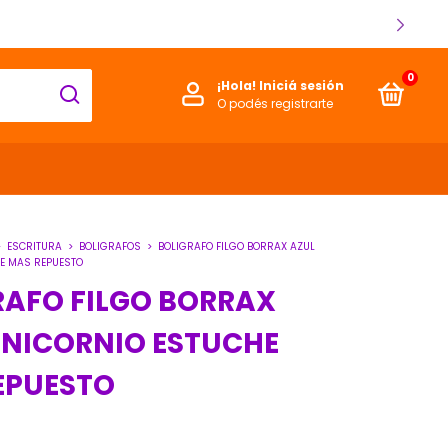
0
¡Hola!
Iniciá sesión
O podés registrarte
>
ESCRITURA
>
BOLIGRAFOS
>
BOLIGRAFO FILGO BORRAX AZUL
E MAS REPUESTO
RAFO FILGO BORRAX
UNICORNIO ESTUCHE
EPUESTO