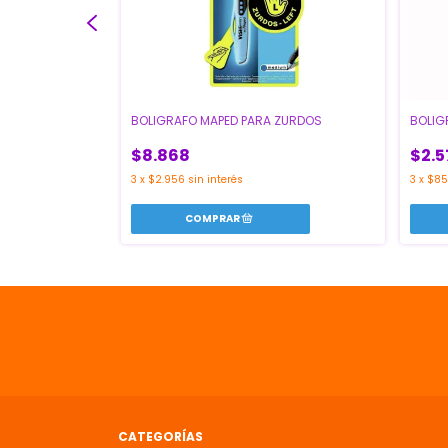
NTA GEL PASTEL
BOLIG
BOLIGRAFO MAPED PARA ZURDOS
$2.5
$8.868
3
x
$85
3
x
$2.956
sin interés
CATEGORÍAS