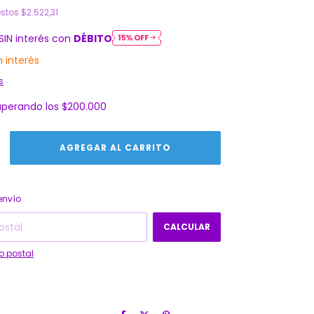
estos
$2.522,31
SIN interés con
DÉBITO
n interés
s
uperando los
$200.000
CAMBIAR CP
 CP:
envío
CALCULAR
o postal