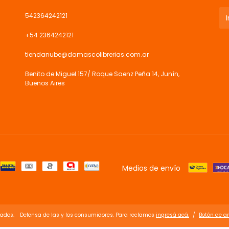
542364242121
+54 2364242121
tiendanube@damascolibrerias.com.ar
Benito de Miguel 157/ Roque Saenz Peña 14, Junín,
Buenos Aires
Medios de envío
vados.
Defensa de las y los consumidores. Para reclamos
ingresá acá.
/
Botón de a