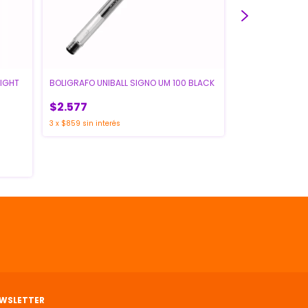
LIGHT
BOLIGRAFO UNIBALL SIGNO UM 100 BLACK
BOLIGRAFO PELI
AMARILLO
$2.577
$30.222
3
x
$859
sin interés
3
x
$10.074
sin inte
WSLETTER