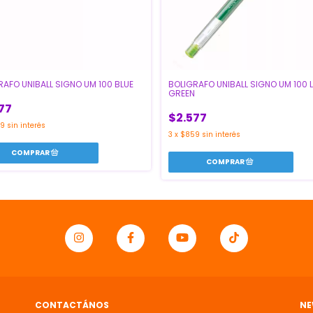
RAFO UNIBALL SIGNO UM 100 BLUE
BOLIGRAFO UNIBALL SIGNO UM 100 
GREEN
77
$2.577
9
sin interés
3
x
$859
sin interés
CONTACTÁNOS
NE